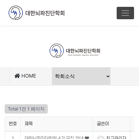
HOME
Total 1건
1 페이지
번호
제목
글쓴이
조
1
대한뇌파진단학회 4기 모집 안내
최고관리자
7